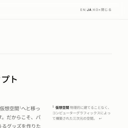
EN
|
JA
|
KO
✕
閉じる
セプト
1
1
仮想空間
へと移っ
仮想空間
物理的に建てることなく、
コンピューターグラフィックスによっ
す。だからこそ、パ
て構築された三次元の空間。
↩
うるグッズを作りた