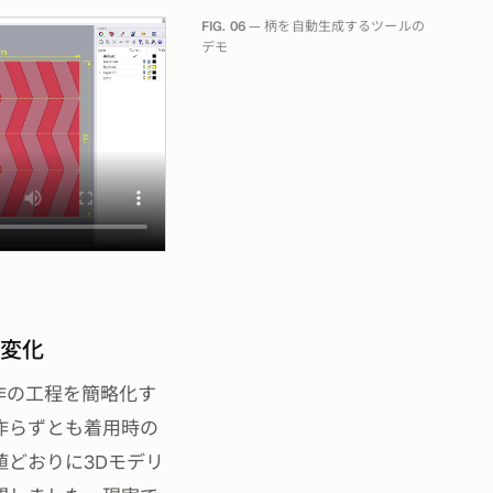
FIG. 06
— 柄を自動生成するツールの
デモ
態変化
作の工程を簡略化す
作らずとも着用時の
どおりに3Dモデリ