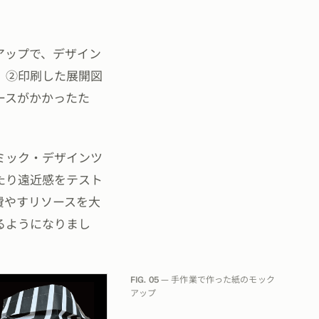
アップで、デザイン
、②印刷した展開図
ースがかかったた
。
ミック・デザインツ
たり遠近感をテスト
費やすリソースを大
るようになりまし
FIG. 05
— 手作業で作った紙のモック
アップ