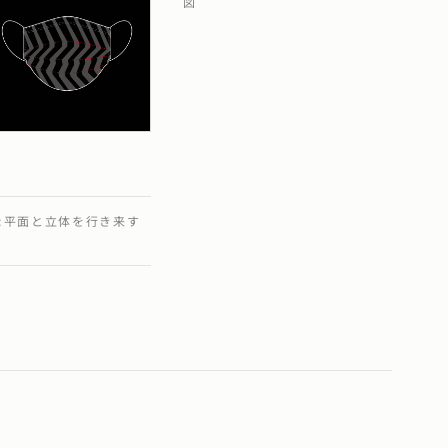
図
:平面と立体を行き来す